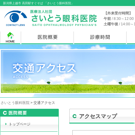
新潟県上越市 高田駅すぐそば 「さいとう眼科医院」
【外来受付時間】
午前
/ 8:30～12:
土曜午後
/ 14:00
さいとう眼科医院
> 交通アクセス
アクセスマップ
トップページ