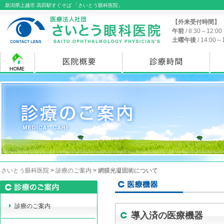
新潟県上越市 高田駅すぐそば 「さいとう眼科医院」
【外来受付時間】
午前
/ 8:30～12:
土曜午後
/ 14:00
さいとう眼科医院
>
診療のご案内
> 網膜光凝固術について
診療のご案内
導入済の医療機器